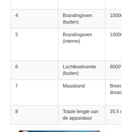
4
Brandingoven
10000*21
(buiten)
5
Brandingoven
10000*10
(interne)
6
Luchtkoelruimte
6000*136
(buiten)
7
Maasband
Breedte: 
draaddiam
8
Totale lengte van
35.5 meter
de apparatuur