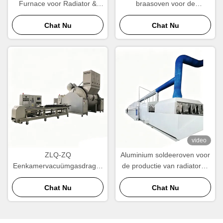
Furnace voor Radiator &
braasoven voor de
Condenser Manufacturing
vervaardiging van
Chat Nu
radiatoren, condensatoren
Chat Nu
en warmtewisselaars
video
ZLQ-ZQ
Aluminium soldeeroven voor
Eenkamervacuümgasdrager
de productie van radiatoren
Aluminium soldeeroven
en warmtewisselaars
Energiebesparende snelle
Chat Nu
Chat Nu
cyclus