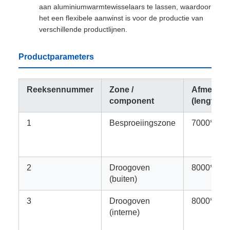
aan aluminiumwarmtewisselaars te lassen, waardoor
het een flexibele aanwinst is voor de productie van
verschillende productlijnen.
Productparameters
Reeksennummer
Zone /
Afmeting
component
(lengte*b
1
Besproeiingszone
7000*136
2
Droogoven
8000*185
(buiten)
3
Droogoven
8000*105
(interne)