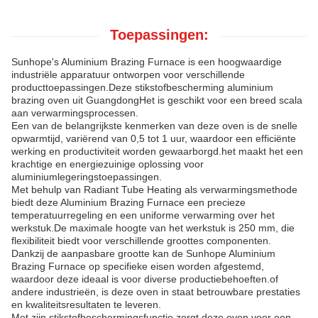
Toepassingen:
Sunhope's Aluminium Brazing Furnace is een hoogwaardige
industriële apparatuur ontworpen voor verschillende
producttoepassingen.Deze stikstofbescherming aluminium
brazing oven uit GuangdongHet is geschikt voor een breed scala
aan verwarmingsprocessen.
Een van de belangrijkste kenmerken van deze oven is de snelle
opwarmtijd, variërend van 0,5 tot 1 uur, waardoor een efficiënte
werking en productiviteit worden gewaarborgd.het maakt het een
krachtige en energiezuinige oplossing voor
aluminiumlegeringstoepassingen.
Met behulp van Radiant Tube Heating als verwarmingsmethode
biedt deze Aluminium Brazing Furnace een precieze
temperatuurregeling en een uniforme verwarming over het
werkstuk.De maximale hoogte van het werkstuk is 250 mm, die
flexibiliteit biedt voor verschillende groottes componenten.
Dankzij de aanpasbare grootte kan de Sunhope Aluminium
Brazing Furnace op specifieke eisen worden afgestemd,
waardoor deze ideaal is voor diverse productiebehoeften.of
andere industrieën, is deze oven in staat betrouwbare prestaties
en kwaliteitsresultaten te leveren.
Met zijn stikstofbeschermingsfunctie zorgt deze oven voor een