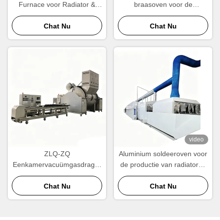
Furnace voor Radiator &
braasoven voor de
Condenser Manufacturing
vervaardiging van
Chat Nu
radiatoren, condensatoren
Chat Nu
en warmtewisselaars
video
ZLQ-ZQ
Aluminium soldeeroven voor
Eenkamervacuümgasdrager
de productie van radiatoren
Aluminium soldeeroven
en warmtewisselaars
Energiebesparende snelle
Chat Nu
Chat Nu
cyclus