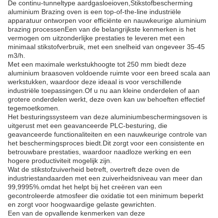
De continu-tunneltype aardgasloeioven,Stikstofbescherming
aluminium Brazing oven is een top-of-the-line industriële
apparatuur ontworpen voor efficiënte en nauwkeurige aluminium
brazing processenEen van de belangrijkste kenmerken is het
vermogen om uitzonderlijke prestaties te leveren met een
minimaal stikstofverbruik, met een snelheid van ongeveer 35-45
m3/h.
Met een maximale werkstukhoogte tot 250 mm biedt deze
aluminium braasoven voldoende ruimte voor een breed scala aan
werkstukken, waardoor deze ideaal is voor verschillende
industriële toepassingen.Of u nu aan kleine onderdelen of aan
grotere onderdelen werkt, deze oven kan uw behoeften effectief
tegemoetkomen.
Het besturingssysteem van deze aluminiumbeschermingsoven is
uitgerust met een geavanceerde PLC-besturing, die
geavanceerde functionaliteiten en een nauwkeurige controle van
het beschermingsproces biedt.Dit zorgt voor een consistente en
betrouwbare prestaties, waardoor naadloze werking en een
hogere productiviteit mogelijk zijn.
Wat de stikstofzuiverheid betreft, overtreft deze oven de
industriestandaarden met een zuiverheidsniveau van meer dan
99,9995%.omdat het helpt bij het creëren van een
gecontroleerde atmosfeer die oxidatie tot een minimum beperkt
en zorgt voor hoogwaardige gelaste gewrichten.
Een van de opvallende kenmerken van deze