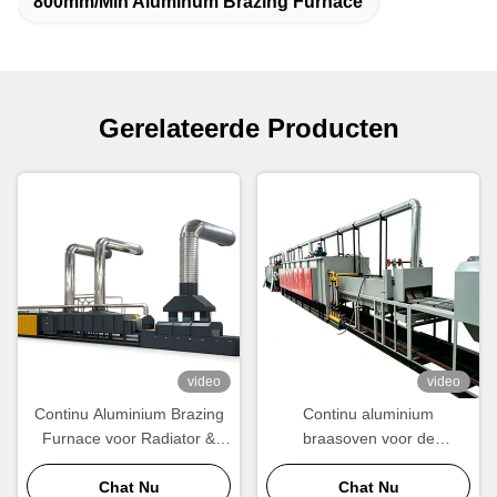
800mm/Min Aluminum Brazing Furnace
Gerelateerde Producten
video
video
Continu Aluminium Brazing
Continu aluminium
Furnace voor Radiator &
braasoven voor de
Condenser Manufacturing
vervaardiging van
Chat Nu
radiatoren, condensatoren
Chat Nu