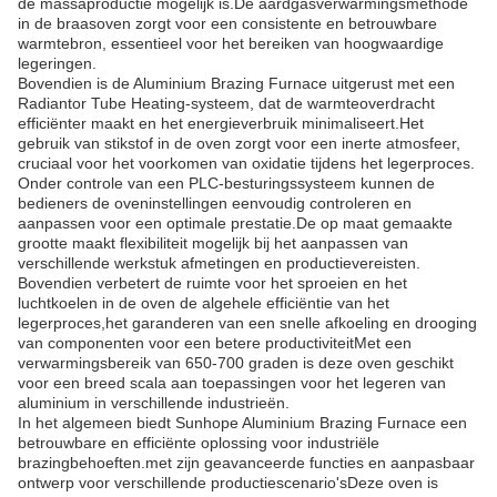
de massaproductie mogelijk is.De aardgasverwarmingsmethode
in de braasoven zorgt voor een consistente en betrouwbare
warmtebron, essentieel voor het bereiken van hoogwaardige
legeringen.
Bovendien is de Aluminium Brazing Furnace uitgerust met een
Radiantor Tube Heating-systeem, dat de warmteoverdracht
efficiënter maakt en het energieverbruik minimaliseert.Het
gebruik van stikstof in de oven zorgt voor een inerte atmosfeer,
cruciaal voor het voorkomen van oxidatie tijdens het legerproces.
Onder controle van een PLC-besturingssysteem kunnen de
bedieners de oveninstellingen eenvoudig controleren en
aanpassen voor een optimale prestatie.De op maat gemaakte
grootte maakt flexibiliteit mogelijk bij het aanpassen van
verschillende werkstuk afmetingen en productievereisten.
Bovendien verbetert de ruimte voor het sproeien en het
luchtkoelen in de oven de algehele efficiëntie van het
legerproces,het garanderen van een snelle afkoeling en drooging
van componenten voor een betere productiviteitMet een
verwarmingsbereik van 650-700 graden is deze oven geschikt
voor een breed scala aan toepassingen voor het legeren van
aluminium in verschillende industrieën.
In het algemeen biedt Sunhope Aluminium Brazing Furnace een
betrouwbare en efficiënte oplossing voor industriële
brazingbehoeften.met zijn geavanceerde functies en aanpasbaar
ontwerp voor verschillende productiescenario'sDeze oven is