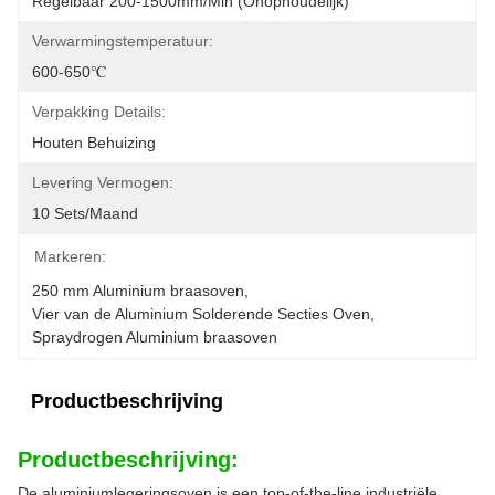
Regelbaar 200-1500mm/min (onophoudelijk)
Verwarmingstemperatuur:
600-650℃
Verpakking Details:
Houten Behuizing
Levering Vermogen:
10 Sets/maand
Markeren:
250 mm Aluminium braasoven
, 
Vier van de Aluminium Solderende Secties Oven
, 
Spraydrogen Aluminium braasoven
Productbeschrijving
Productbeschrijving:
De aluminiumlegeringsoven is een top-of-the-line industriële