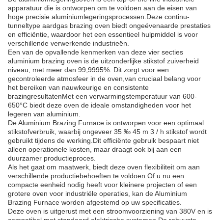
apparatuur die is ontworpen om te voldoen aan de eisen van
hoge precisie aluminiumlegeringsprocessen.Deze continu-
tunneltype aardgas brazing oven biedt ongeëvenaarde prestaties
en efficiëntie, waardoor het een essentieel hulpmiddel is voor
verschillende verwerkende industrieën.
Een van de opvallende kenmerken van deze vier secties
aluminium brazing oven is de uitzonderlijke stikstof zuiverheid
niveau, met meer dan 99,9995%. Dit zorgt voor een
gecontroleerde atmosfeer in de oven,van cruciaal belang voor
het bereiken van nauwkeurige en consistente
brazingresultatenMet een verwarmingstemperatuur van 600-
650°C biedt deze oven de ideale omstandigheden voor het
legeren van aluminium.
De Aluminium Brazing Furnace is ontworpen voor een optimaal
stikstofverbruik, waarbij ongeveer 35 ‰ 45 m 3 / h stikstof wordt
gebruikt tijdens de werking.Dit efficiënte gebruik bespaart niet
alleen operationele kosten, maar draagt ook bij aan een
duurzamer productieproces.
Als het gaat om maatwerk, biedt deze oven flexibiliteit om aan
verschillende productiebehoeften te voldoen.Of u nu een
compacte eenheid nodig heeft voor kleinere projecten of een
grotere oven voor industriële operaties, kan de Aluminium
Brazing Furnace worden afgestemd op uw specificaties.
Deze oven is uitgerust met een stroomvoorziening van 380V en is