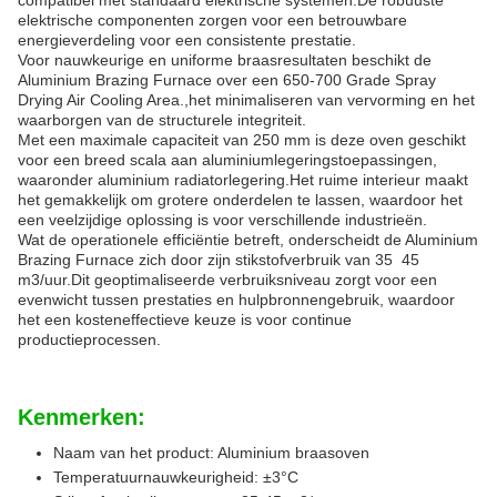
compatibel met standaard elektrische systemen.De robuuste
elektrische componenten zorgen voor een betrouwbare
energieverdeling voor een consistente prestatie.
Voor nauwkeurige en uniforme braasresultaten beschikt de
Aluminium Brazing Furnace over een 650-700 Grade Spray
Drying Air Cooling Area.,het minimaliseren van vervorming en het
waarborgen van de structurele integriteit.
Met een maximale capaciteit van 250 mm is deze oven geschikt
voor een breed scala aan aluminiumlegeringstoepassingen,
waaronder aluminium radiatorlegering.Het ruime interieur maakt
het gemakkelijk om grotere onderdelen te lassen, waardoor het
een veelzijdige oplossing is voor verschillende industrieën.
Wat de operationele efficiëntie betreft, onderscheidt de Aluminium
Brazing Furnace zich door zijn stikstofverbruik van 35  45
m3/uur.Dit geoptimaliseerde verbruiksniveau zorgt voor een
evenwicht tussen prestaties en hulpbronnengebruik, waardoor
het een kosteneffectieve keuze is voor continue
productieprocessen.
Kenmerken:
Naam van het product: Aluminium braasoven
Temperatuurnauwkeurigheid: ±3°C