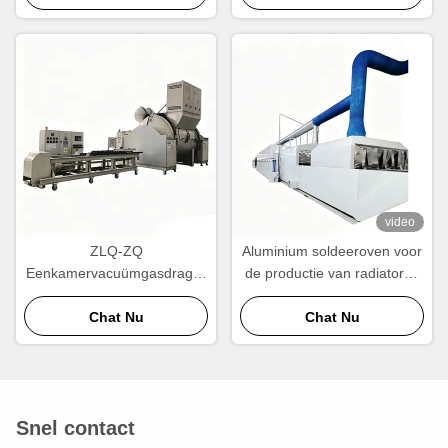
en warmtewisselaars
video
ZLQ-ZQ
Aluminium soldeeroven voor
Eenkamervacuümgasdrager
de productie van radiatoren
Aluminium soldeeroven
en warmtewisselaars
Energiebesparende snelle
Chat Nu
Chat Nu
cyclus
Snel contact