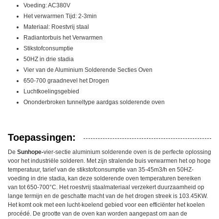
Voeding: AC380V
Het verwarmen Tijd: 2-3min
Materiaal: Roestvrij staal
Radiantorbuis het Verwarmen
Stikstofconsumptie
50HZ in drie stadia
Vier van de Aluminium Solderende Secties Oven
650-700 graadnevel het Drogen
Luchtkoelingsgebied
Ononderbroken tunneltype aardgas solderende oven
Toepassingen:
De
Sunhope-
vier-sectie aluminium solderende oven is de perfecte oplossing
voor het industriële solderen. Met zijn stralende buis verwarmen het op hoge
temperatuur, tarief van de stikstofconsumptie van 35-45m3/h en 50HZ-
voeding in drie stadia, kan deze solderende oven temperaturen bereiken
van tot 650-700°C. Het roestvrij staalmateriaal verzekert duurzaamheid op
lange termijn en de geschatte macht van de het drogen streek is 103.45KW.
Het komt ook met een lucht-koelend gebied voor een efficiënter het koelen
procédé. De grootte van de oven kan worden aangepast om aan de