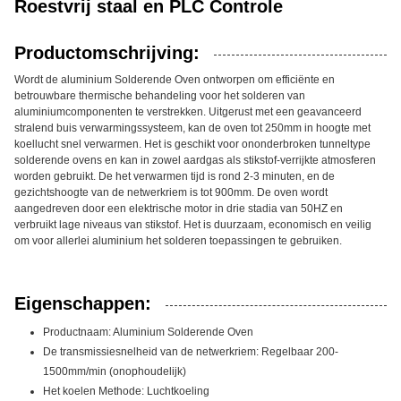
Roestvrij staal en PLC Controle
Productomschrijving:
Wordt de aluminium Solderende Oven ontworpen om efficiënte en
betrouwbare thermische behandeling voor het solderen van
aluminiumcomponenten te verstrekken. Uitgerust met een geavanceerd
stralend buis verwarmingssysteem, kan de oven tot 250mm in hoogte met
koellucht snel verwarmen. Het is geschikt voor ononderbroken tunneltype
solderende ovens en kan in zowel aardgas als stikstof-verrijkte atmosferen
worden gebruikt. De het verwarmen tijd is rond 2-3 minuten, en de
gezichtshoogte van de netwerkriem is tot 900mm. De oven wordt
aangedreven door een elektrische motor in drie stadia van 50HZ en
verbruikt lage niveaus van stikstof. Het is duurzaam, economisch en veilig
om voor allerlei aluminium het solderen toepassingen te gebruiken.
Eigenschappen:
Productnaam: Aluminium Solderende Oven
De transmissiesnelheid van de netwerkriem: Regelbaar 200-
1500mm/min (onophoudelijk)
Het koelen Methode: Luchtkoeling