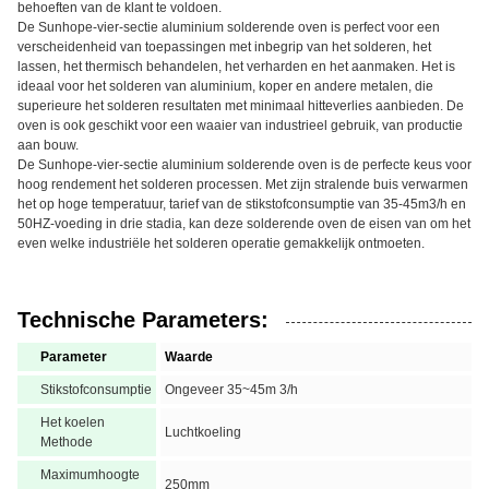
behoeften van de klant te voldoen.
De Sunhope-vier-sectie aluminium solderende oven is perfect voor een
verscheidenheid van toepassingen met inbegrip van het solderen, het
lassen, het thermisch behandelen, het verharden en het aanmaken. Het is
ideaal voor het solderen van aluminium, koper en andere metalen, die
superieure het solderen resultaten met minimaal hitteverlies aanbieden. De
oven is ook geschikt voor een waaier van industrieel gebruik, van productie
aan bouw.
De Sunhope-vier-sectie aluminium solderende oven is de perfecte keus voor
hoog rendement het solderen processen. Met zijn stralende buis verwarmen
het op hoge temperatuur, tarief van de stikstofconsumptie van 35-45m3/h en
50HZ-voeding in drie stadia, kan deze solderende oven de eisen van om het
even welke industriële het solderen operatie gemakkelijk ontmoeten.
Technische Parameters:
Parameter
Waarde
Stikstofconsumptie
Ongeveer 35~45m 3/h
Het koelen
Luchtkoeling
Methode
Maximumhoogte
250mm