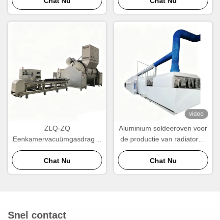
Chat Nu
radiatoren, condensatoren
Chat Nu
en warmtewisselaars
video
ZLQ-ZQ
Aluminium soldeeroven voor
Eenkamervacuümgasdrager
de productie van radiatoren
Aluminium soldeeroven
en warmtewisselaars
Energiebesparende snelle
Chat Nu
Chat Nu
cyclus
Snel contact