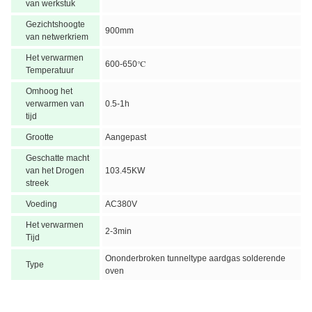
van werkstuk
Gezichtshoogte
900mm
van netwerkriem
Het verwarmen
600-650℃
Temperatuur
Omhoog het
verwarmen van
0.5-1h
tijd
Grootte
Aangepast
Geschatte macht
van het Drogen
103.45KW
streek
Voeding
AC380V
Het verwarmen
2-3min
Tijd
Ononderbroken tunneltype aardgas solderende
Type
oven