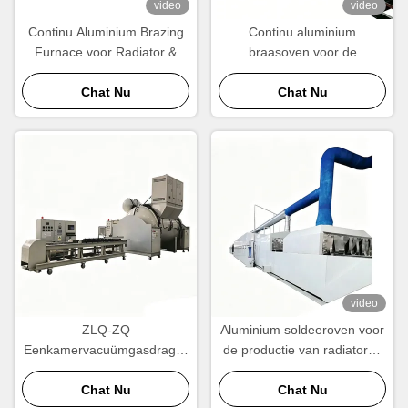
video
video
Continu Aluminium Brazing
Continu aluminium
Furnace voor Radiator &
braasoven voor de
Condenser Manufacturing
vervaardiging van
Chat Nu
radiatoren, condensatoren
Chat Nu
en warmtewisselaars
video
ZLQ-ZQ
Aluminium soldeeroven voor
Eenkamervacuümgasdrager
de productie van radiatoren
Aluminium soldeeroven
en warmtewisselaars
Energiebesparende snelle
Chat Nu
Chat Nu