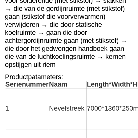
voor solderende (met stikstof) → slakken
→ die van de gordijnruimte (met stikstof)
gaan (stikstof die voorverwarmen)
verwijderen → die door statische
koelruimte → gaan die door
achtergordijnruimte gaan (met stikstof) →
die door het gedwongen handboek gaan
die van de luchtkoelingsruimte → kernen
opstijgen uit riem
Productpatameters:
Serienummer
Naam
Length*Width*H
1
Nevelstreek
7000*1360*250