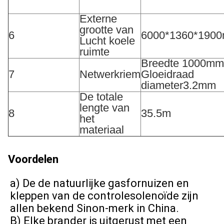
Externe
grootte van
6
6000*1360*190
Lucht koele
ruimte
Breedte 1000mm
7
Netwerkriem
Gloeidraad
diameter3.2mm
De totale
lengte van
8
35.5m
het
materiaal
Voordelen
a) 
De de natuurlijke gasfornuizen en 
kleppen van de controlesolenoïde zijn 
allen bekend Sinon-merk in China.
B) Elke brander is uitgerust met een 