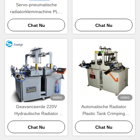
Servo-pneumatische
radiatorklemmachine PLC-
gecontroleerde vierzijdige
Chat Nu
krimp
Chat Nu
video
video
Geavanceerde 220V
Automatische Radiator
Hydraulische Radiator
Plastic Tank Crimping
Clinching Machine voor
Machine. 220V High-Speed
Automotive Plastic Tanks
Chat Nu
Radiator Crimper
Chat Nu