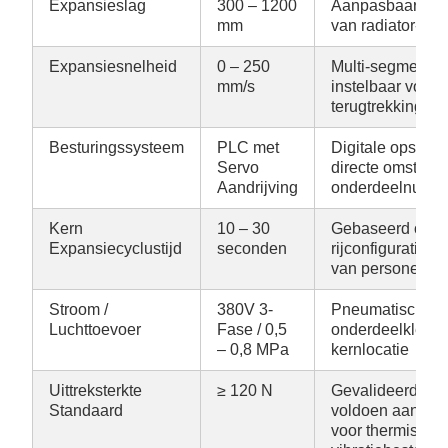
Expansieslag
300 – 1200
Aanpasbaar aan 
mm
van radiator- e
Expansiesnelheid
0 – 250
Multi-segment sn
mm/s
instelbaar voor 
terugtrekking
Besturingssysteem
PLC met
Digitale opslag 
Servo
directe omstelli
Aandrijving
onderdeelnumm
Kern
10 – 30
Gebaseerd op k
Expansiecyclustijd
seconden
rijconfiguratie, 
van personen- en
Stroom /
380V 3-
Pneumatische o
Luchttoevoer
Fase / 0,5
onderdeelklemm
– 0,8 MPa
kernlocatie
Uittreksterkte
≥ 120 N
Gevalideerde ve
Standaard
voldoen aan auto
voor thermische