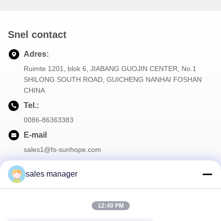
Snel contact
Adres:
Ruimte 1201, blok 6, JIABANG GUOJIN CENTER, No.1
SHILONG SOUTH ROAD, GUICHENG NANHAI FOSHAN
CHINA
Tel.:
0086-86363383
E-mail
sales1@fs-sunhope.com
sales manager
Onze Nieuwsbrief
12:40 PM
Meld je aan voor onze nieuwsbrief voor kortingen en meer.