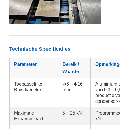
Technische Specificaties
Parameter
Bereik /
Opmerkingen
Waarde
Toepasselijke
Φ6 – Φ16
Aluminium buiz
Buisdiameter
mm
van 0,3 – 0,8 mm
productie van au
condensor-kern
Maximale
5 – 25 kN
Programmeerbaar
Expansiekracht
kN