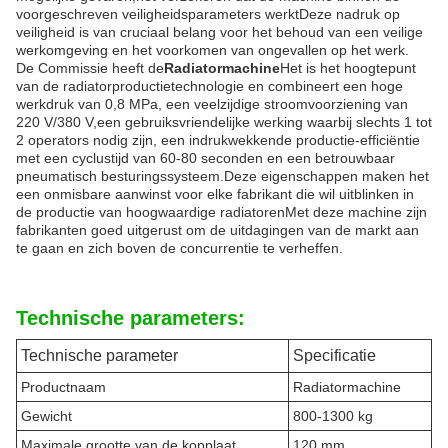
voorgeschreven veiligheidsparameters werktDeze nadruk op
veiligheid is van cruciaal belang voor het behoud van een veilige
werkomgeving en het voorkomen van ongevallen op het werk.
De Commissie heeft de
Radiatormachine
Het is het hoogtepunt
van de radiatorproductietechnologie en combineert een hoge
werkdruk van 0,8 MPa, een veelzijdige stroomvoorziening van
220 V/380 V,een gebruiksvriendelijke werking waarbij slechts 1 tot
2 operators nodig zijn, een indrukwekkende productie-efficiëntie
met een cyclustijd van 60-80 seconden en een betrouwbaar
pneumatisch besturingssysteem.Deze eigenschappen maken het
een onmisbare aanwinst voor elke fabrikant die wil uitblinken in
de productie van hoogwaardige radiatorenMet deze machine zijn
fabrikanten goed uitgerust om de uitdagingen van de markt aan
te gaan en zich boven de concurrentie te verheffen.
Technische parameters:
Technische parameter
Specificatie
Productnaam
Radiatormachine
Gewicht
800-1300 kg
Maximale grootte van de kopplaat
120 mm