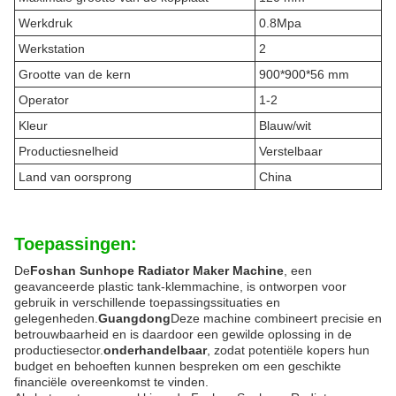
Werkdruk
0.8Mpa
Werkstation
2
Grootte van de kern
900*900*56 mm
Operator
1-2
Kleur
Blauw/wit
Productiesnelheid
Verstelbaar
Land van oorsprong
China
Toepassingen:
De
Foshan Sunhope Radiator Maker Machine
, een
geavanceerde plastic tank-klemmachine, is ontworpen voor
gebruik in verschillende toepassingssituaties en
gelegenheden.
Guangdong
Deze machine combineert precisie en
betrouwbaarheid en is daardoor een gewilde oplossing in de
productiesector.
onderhandelbaar
, zodat potentiële kopers hun
budget en behoeften kunnen bespreken om een geschikte
financiële overeenkomst te vinden.