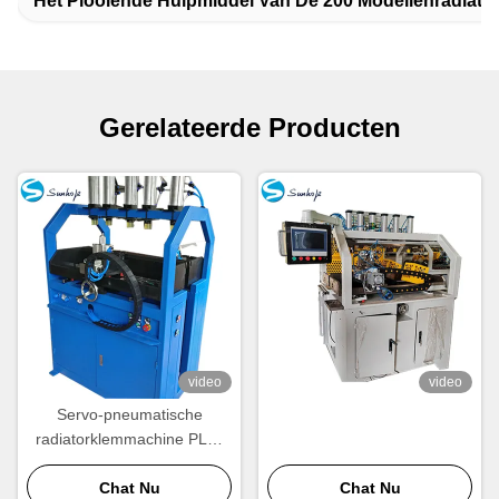
Het Plooiende Hulpmiddel Van De 200 Modellenradiato
Gerelateerde Producten
video
video
Servo-pneumatische
radiatorklemmachine PLC-
gecontroleerde vierzijdige
Chat Nu
krimp
Chat Nu