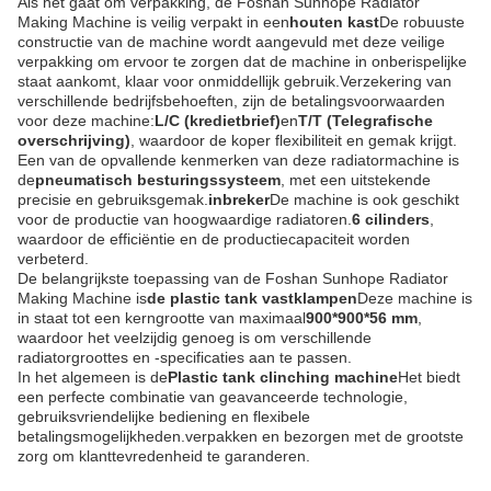
Als het gaat om verpakking, de Foshan Sunhope Radiator
Making Machine is veilig verpakt in een
houten kast
De robuuste
constructie van de machine wordt aangevuld met deze veilige
verpakking om ervoor te zorgen dat de machine in onberispelijke
staat aankomt, klaar voor onmiddellijk gebruik.Verzekering van
verschillende bedrijfsbehoeften, zijn de betalingsvoorwaarden
voor deze machine:
L/C (kredietbrief)
en
T/T (Telegrafische
overschrijving)
, waardoor de koper flexibiliteit en gemak krijgt.
Een van de opvallende kenmerken van deze radiatormachine is
de
pneumatisch besturingssysteem
, met een uitstekende
precisie en gebruiksgemak.
inbreker
De machine is ook geschikt
voor de productie van hoogwaardige radiatoren.
6 cilinders
,
waardoor de efficiëntie en de productiecapaciteit worden
verbeterd.
De belangrijkste toepassing van de Foshan Sunhope Radiator
Making Machine is
de plastic tank vastklampen
Deze machine is
in staat tot een kerngrootte van maximaal
900*900*56 mm
,
waardoor het veelzijdig genoeg is om verschillende
radiatorgroottes en -specificaties aan te passen.
In het algemeen is de
Plastic tank clinching machine
Het biedt
een perfecte combinatie van geavanceerde technologie,
gebruiksvriendelijke bediening en flexibele
betalingsmogelijkheden.verpakken en bezorgen met de grootste
zorg om klanttevredenheid te garanderen.