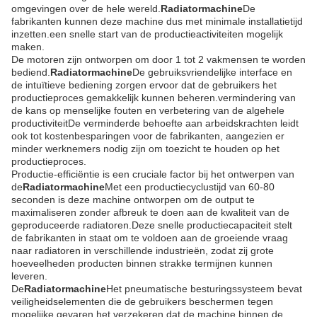
omgevingen over de hele wereld.
Radiatormachine
De
fabrikanten kunnen deze machine dus met minimale installatietijd
inzetten.een snelle start van de productieactiviteiten mogelijk
maken.
De motoren zijn ontworpen om door 1 tot 2 vakmensen te worden
bediend.
Radiatormachine
De gebruiksvriendelijke interface en
de intuïtieve bediening zorgen ervoor dat de gebruikers het
productieproces gemakkelijk kunnen beheren.vermindering van
de kans op menselijke fouten en verbetering van de algehele
productiviteitDe verminderde behoefte aan arbeidskrachten leidt
ook tot kostenbesparingen voor de fabrikanten, aangezien er
minder werknemers nodig zijn om toezicht te houden op het
productieproces.
Productie-efficiëntie is een cruciale factor bij het ontwerpen van
de
Radiatormachine
Met een productiecyclustijd van 60-80
seconden is deze machine ontworpen om de output te
maximaliseren zonder afbreuk te doen aan de kwaliteit van de
geproduceerde radiatoren.Deze snelle productiecapaciteit stelt
de fabrikanten in staat om te voldoen aan de groeiende vraag
naar radiatoren in verschillende industrieën, zodat zij grote
hoeveelheden producten binnen strakke termijnen kunnen
leveren.
De
Radiatormachine
Het pneumatische besturingssysteem bevat
veiligheidselementen die de gebruikers beschermen tegen
mogelijke gevaren,het verzekeren dat de machine binnen de