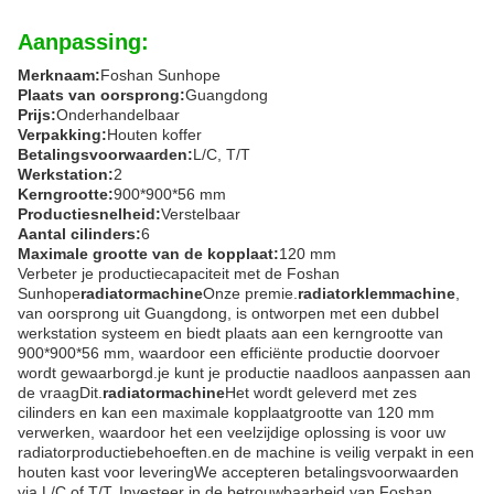
Aanpassing:
Merknaam:
Foshan Sunhope
Plaats van oorsprong:
Guangdong
Prijs:
Onderhandelbaar
Verpakking:
Houten koffer
Betalingsvoorwaarden:
L/C, T/T
Werkstation:
2
Kerngrootte:
900*900*56 mm
Productiesnelheid:
Verstelbaar
Aantal cilinders:
6
Maximale grootte van de kopplaat:
120 mm
Verbeter je productiecapaciteit met de Foshan
Sunhope
radiatormachine
Onze premie.
radiatorklemmachine
,
van oorsprong uit Guangdong, is ontworpen met een dubbel
werkstation systeem en biedt plaats aan een kerngrootte van
900*900*56 mm, waardoor een efficiënte productie doorvoer
wordt gewaarborgd.je kunt je productie naadloos aanpassen aan
de vraagDit.
radiatormachine
Het wordt geleverd met zes
cilinders en kan een maximale kopplaatgrootte van 120 mm
verwerken, waardoor het een veelzijdige oplossing is voor uw
radiatorproductiebehoeften.en de machine is veilig verpakt in een
houten kast voor leveringWe accepteren betalingsvoorwaarden
via L/C of T/T. Investeer in de betrouwbaarheid van Foshan