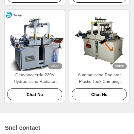
video
video
Geavanceerde 220V
Automatische Radiator
Hydraulische Radiator
Plastic Tank Crimping
Clinching Machine voor
Machine. 220V High-Speed
Automotive Plastic Tanks
Chat Nu
Radiator Crimper
Chat Nu
Snel contact