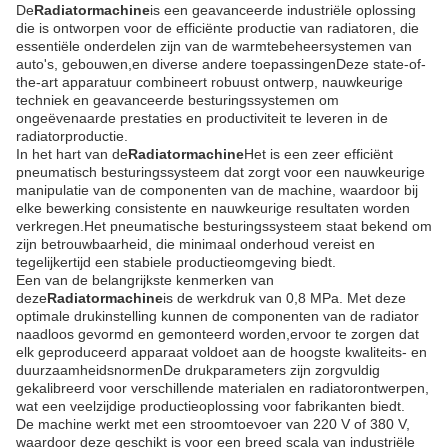
De
Radiatormachine
is een geavanceerde industriële oplossing
die is ontworpen voor de efficiënte productie van radiatoren, die
essentiële onderdelen zijn van de warmtebeheersystemen van
auto's, gebouwen,en diverse andere toepassingenDeze state-of-
the-art apparatuur combineert robuust ontwerp, nauwkeurige
techniek en geavanceerde besturingssystemen om
ongeëvenaarde prestaties en productiviteit te leveren in de
radiatorproductie.
In het hart van de
Radiatormachine
Het is een zeer efficiënt
pneumatisch besturingssysteem dat zorgt voor een nauwkeurige
manipulatie van de componenten van de machine, waardoor bij
elke bewerking consistente en nauwkeurige resultaten worden
verkregen.Het pneumatische besturingssysteem staat bekend om
zijn betrouwbaarheid, die minimaal onderhoud vereist en
tegelijkertijd een stabiele productieomgeving biedt.
Een van de belangrijkste kenmerken van
deze
Radiatormachine
is de werkdruk van 0,8 MPa. Met deze
optimale drukinstelling kunnen de componenten van de radiator
naadloos gevormd en gemonteerd worden,ervoor te zorgen dat
elk geproduceerd apparaat voldoet aan de hoogste kwaliteits- en
duurzaamheidsnormenDe drukparameters zijn zorgvuldig
gekalibreerd voor verschillende materialen en radiatorontwerpen,
wat een veelzijdige productieoplossing voor fabrikanten biedt.
De machine werkt met een stroomtoevoer van 220 V of 380 V,
waardoor deze geschikt is voor een breed scala van industriële