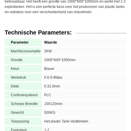
betrouwbaar. Het heeft een grootte van 1000*600*1000mm en werkt met 1-2
exploitanten. Het is een perfecte keus voor het produceren van plastic tanks
en radiators voor een verscheidenheid van industrieën.
Technische Parameters:
Parameter
Waarde
Machtsconsumptie
2KW
Grootte
1000*600*1000mm
Kleur
Blauw
Werkdruk
0.6-0.8Mpa
Dikte
0.32.0mm
Controlesysteem
PLC
Scherpe Breedte
100120mm
Gewicht
500KG
Toepassing
Het plastic Tank Vastklinken
Exploitant
1-2