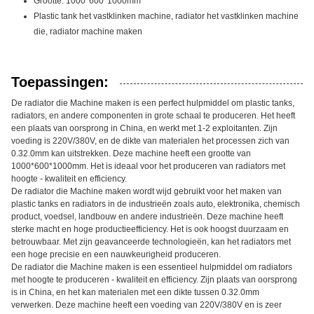
Grootte: 1000*600*1000mm
Plastic tank het vastklinken machine, radiator het vastklinken machine
die, radiator machine maken
Toepassingen:
De radiator die Machine maken is een perfect hulpmiddel om plastic tanks,
radiators, en andere componenten in grote schaal te produceren. Het heeft
een plaats van oorsprong in China, en werkt met 1-2 exploitanten. Zijn
voeding is 220V/380V, en de dikte van materialen het processen zich van
0.32.0mm kan uitstrekken. Deze machine heeft een grootte van
1000*600*1000mm. Het is ideaal voor het produceren van radiators met
hoogte - kwaliteit en efficiency.
De radiator die Machine maken wordt wijd gebruikt voor het maken van
plastic tanks en radiators in de industrieën zoals auto, elektronika, chemisch
product, voedsel, landbouw en andere industrieën. Deze machine heeft
sterke macht en hoge productieefficiency. Het is ook hoogst duurzaam en
betrouwbaar. Met zijn geavanceerde technologieën, kan het radiators met
een hoge precisie en een nauwkeurigheid produceren.
De radiator die Machine maken is een essentieel hulpmiddel om radiators
met hoogte te produceren - kwaliteit en efficiency. Zijn plaats van oorsprong
is in China, en het kan materialen met een dikte tussen 0.32.0mm
verwerken. Deze machine heeft een voeding van 220V/380V en is zeer