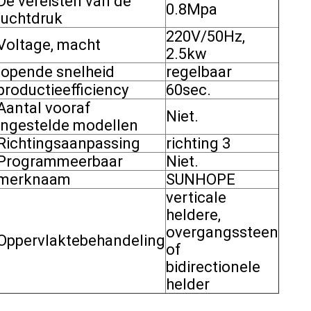
De vereisten van de
0.8Mpa
luchtdruk
220V/50Hz,
Voltage, macht
2.5kw
lopende snelheid
regelbaar
productieefficiency
60sec.
Aantal vooraf
Niet.
ingestelde modellen
Richtingsaanpassing
richting 3
Programmeerbaar
Niet.
merknaam
SUNHOPE
verticale
heldere,
overgangssteen
Oppervlaktebehandeling
of
bidirectionele
helder