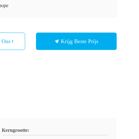
hope
t Ons Op
Krijg Beste Prijs
Kerngrootte: