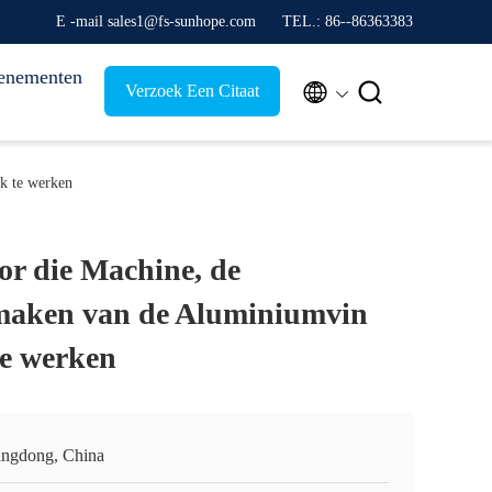
E -mail sales1@fs-sunhope.com
TEL.: 86--86363383
enementen


Verzoek Een Citaat
k te werken
or die Machine, de
maken van de Aluminiumvin
e werken
ngdong, China