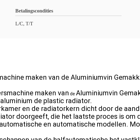
Betalingscondities
L/C, T/T
smachine maken van de Aluminiumvin Gemakke
Persmachine maken van
Aluminiumvin Gemakk
de
aluminium de plastic radiator.
e
rkamer en de radiatorkern dicht door de aandr
iator doorgeeft, die het laatste proces is om 
alfautomatische en automatische modellen. Mo
chappen van de halfautomatische het vastklin