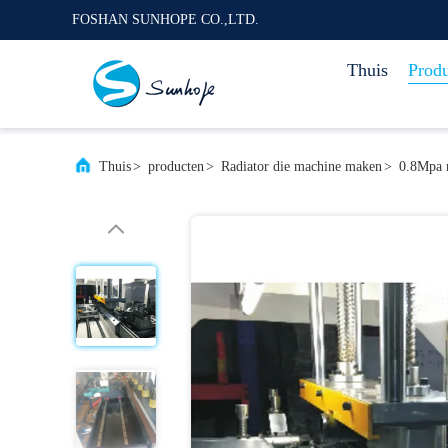
FOSHAN SUNHOPE CO.,LTD.
Thuis
Prod
Thuis
>
producten
>
Radiator die machine maken
>
0.8Mpa 