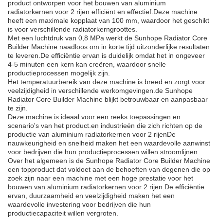
product ontworpen voor het bouwen van aluminium
radiatorkernen voor 2 rijen efficiënt en effectief.Deze machine
heeft een maximale kopplaat van 100 mm, waardoor het geschikt
is voor verschillende radiatorkerngroottes.
Met een luchtdruk van 0,8 MPa werkt de Sunhope Radiator Core
Builder Machine naadloos om in korte tijd uitzonderlijke resultaten
te leveren.De efficiëntie ervan is duidelijk omdat het in ongeveer
4-5 minuten een kern kan creëren, waardoor snelle
productieprocessen mogelijk zijn.
Het temperatuurbereik van deze machine is breed en zorgt voor
veelzijdigheid in verschillende werkomgevingen.de Sunhope
Radiator Core Builder Machine blijkt betrouwbaar en aanpasbaar
te zijn.
Deze machine is ideaal voor een reeks toepassingen en
scenario's van het product.en industrieën die zich richten op de
productie van aluminium radiatorkernen voor 2 rijenDe
nauwkeurigheid en snelheid maken het een waardevolle aanwinst
voor bedrijven die hun productieprocessen willen stroomlijnen.
Over het algemeen is de Sunhope Radiator Core Builder Machine
een topproduct dat voldoet aan de behoeften van degenen die op
zoek zijn naar een machine met een hoge prestatie voor het
bouwen van aluminium radiatorkernen voor 2 rijen.De efficiëntie
ervan, duurzaamheid en veelzijdigheid maken het een
waardevolle investering voor bedrijven die hun
productiecapaciteit willen vergroten.