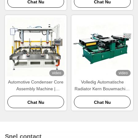
warmtewisselaar
Chat Nu
Warmtewisselaar Kern
Chat Nu
assemblage apparatuur
Bouwer
video
video
Automotive Condenser Core
Volledig Automatische
Assembly Machine |
Radiator Kern Bouwmachine
Automatische
| Hoge Output Aluminium
Buizenrangschikking &
Chat Nu
Radiator Kern Assemblage
Chat Nu
Warmtewisselaar
Apparatuur
Kernbouwapparatuur
Snel contact