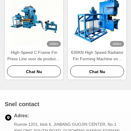
video
video
High-Speed C Frame Fin
630KN High Speed Radiator
Press Line voor de productie
Fin Forming Machine voor
van radiatoren en
de productie van aluminium
warmtewisselaars
Chat Nu
radiatoren
Chat Nu
Snel contact
Adres:
Ruimte 1201, blok 6, JIABANG GUOJIN CENTER, No.1
SHILONG SOUTH ROAD, GUICHENG NANHAI FOSHAN