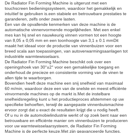
De Radiator Fin Forming Machine is uitgerust met een
touchscreen bedieningssysteem, waardoor het gemakkelijk en
intuïtief te gebruiken is.een stabiele en betrouwbare prestaties te
garanderen, zelfs onder zware lasten.
Een van de opvallende kenmerken van deze machine is de
automatische vinnenvormende mogelijkheden. Met een enkel
mes kan hij snel en nauwkeurig vinnen vormen tot een hoogte
van 8,05 ± 0,05 mm en een toonhoogte van 3,1 ± 0.1 mmDit
maakt het ideaal voor de productie van vinnenbuizen voor een
breed scala aan toepassingen, van autoverwarmingsaanlagen tot
industriële warmtewisselaars.
De Radiator Fin Forming Machine beschikt ook over een
openingshoek van 30°±2° voor een gemakkelijke toegang en
onderhoud.de precieze en consistente vorming van de vinen te
allen tijde te waarborgen.
Bovendien heeft deze machine een snij snelheid van maximaal
60 m/min, waardoor deze een van de snelste en meest efficiënte
vinvormende machines op de markt is.Met de instelbare
snelheidsregeling kunt u het productieproces afstemmen op uw
specifieke behoeften, terwijl de aangepaste vinnenbuismachine
ervoor zorgt dat u exact de resultaten krijgt die u nodig heeft.
Of u nu in de automobielindustrie werkt of op zoek bent naar een
betrouwbare en efficiënte manier om vinnenbuizen te produceren
voor uw warmtewisselaarsysteem, de Radiator Fin Forming
Machine is de perfecte keuze.Met zijn geavanceerde functies,