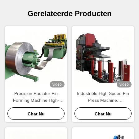
Gerelateerde Producten
video
video
Precision Radiator Fin
Industriële High Speed Fin
Forming Machine High-
Press Machine.
Speed Wavy Aluminium Fin
Automatische Aluminium
Productie Apparatuur
Chat Nu
Radiator Fin
Chat Nu
Vormingsapparatuur voor
Grootschalige Productie.