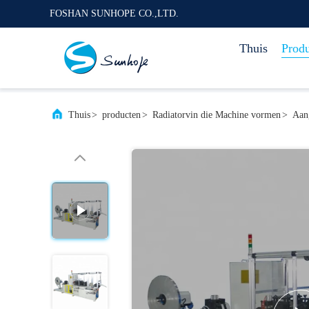
FOSHAN SUNHOPE CO.,LTD.
Thuis
Prod
Thuis
>
producten
>
Radiatorvin die Machine vormen
>
Aan