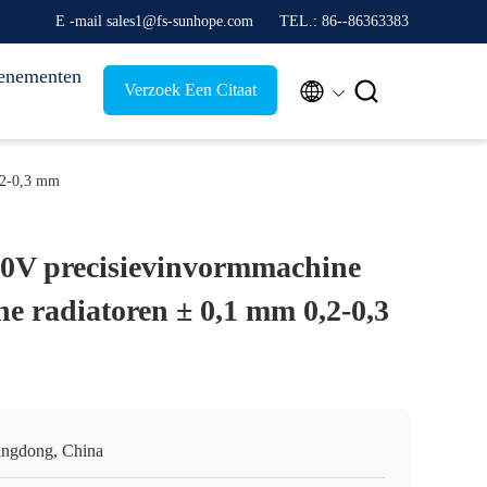
E -mail sales1@fs-sunhope.com
TEL.: 86--86363383
enementen


Verzoek Een Citaat
,2-0,3 mm
0V precisievinvormmachine
e radiatoren ± 0,1 mm 0,2-0,3
ngdong, China