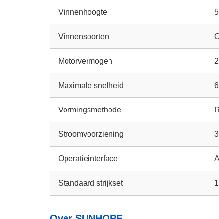
Vinnenhoogte
5
Vinnensoorten
O
Motorvermogen
2
Maximale snelheid
6
Vormingsmethode
R
Stroomvoorziening
3
Operatieinterface
A
Standaard strijkset
1
Over SUNHOPE