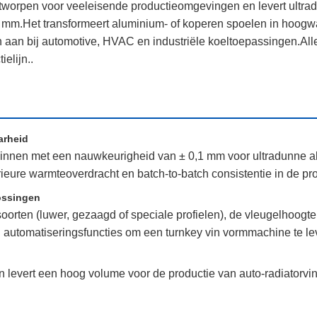
worpen voor veeleisende productieomgevingen en levert ultrad
mm.Het transformeert aluminium- of koperen spoelen in hoogw
aan bij automotive, HVAC en industriële koeltoepassingen.Alle
elijn..
arheid
vinnen met een nauwkeurigheid van ± 0,1 mm voor ultradunne 
ieure warmteoverdracht en batch-to-batch consistentie in de pr
ossingen
rten (luwer, gezaagd of speciale profielen), de vleugelhoogte,
automatiseringsfuncties om een turnkey vin vormmachine te lev
n levert een hoog volume voor de productie van auto-radiatorv