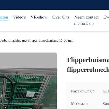
ucten
Video's
VR-show
Over Ons
Neem contact
Ev
met ons op
pperbuismachine met flipperrolmechanisme 16-56 mm
Flipperbuisma
flipperrolme
Place of Origin
Gua
Merknaam
Sun