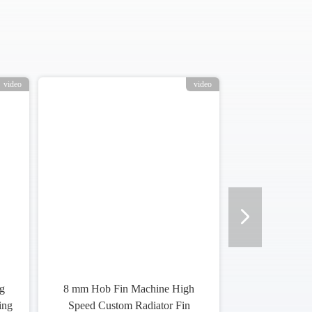
video
video
g
8 mm Hob Fin Machine High
ing
Speed Custom Radiator Fin