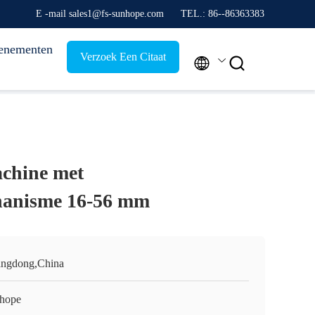
E -mail sales1@fs-sunhope.com
TEL.: 86--86363383
enementen
Verzoek Een Citaat


chine met
chanisme 16-56 mm
ngdong,China
hope