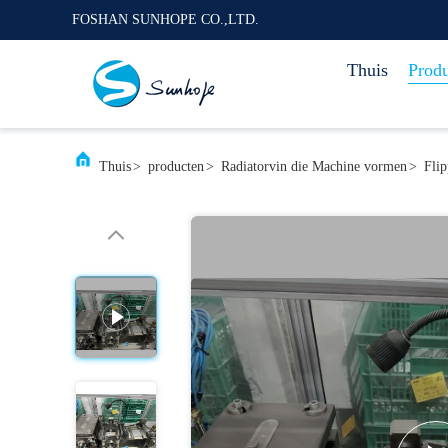
FOSHAN SUNHOPE CO.,LTD.
Thuis
Prod
Thuis
>
producten
>
Radiatorvin die Machine vormen
>
Fli