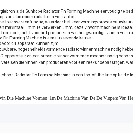
giebron is de Sunhope Radiator Fin Forming Machine eenvoudig te bed
ip van aluminium radiatoren voor auto's.
 de touchscreenfunctie, waardoor het veenvormingsproces nauwkeuri
 van maximaal 1 mm te verwerken.5mm, deze vinvormmachine is ideaal 
achine nodig hebt voor het produceren van hoogwaardige vinnen voor rad
r Fin Forming Machine is een uitstekende keuze.
voor dit apparaat kunnen zijn:
etrouwbare, hogesnelheidsvormende radiatorvinnenmachine nodig hebb
n HVAC-apparatuur en een precisie-vinnenvormende machine nodig hebb
e vereisen die vinnen kan produceren voor een reeks toepassingen, waa
nhope Radiator Fin Forming Machine is een top-of-the-line optie die k
vin Die Machine Vormen
,
1m De Machine Van De De Vinpers Van He