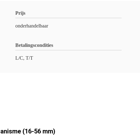
Prijs
onderhandelbaar
Betalingscondities
L/C, T/T
hanisme (16-56 mm)