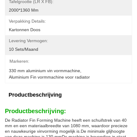
Tafelgrootte (LR X FB):
2000*1360 Mm
Verpakking Details:
Kartonnen Doos
Levering Vermogen:
10 Sets/maand
Markeren:
330 mm aluminium vin vormmachine
, 
Aluminium Fin vormmachine voor radiator
Productbeschrijving
Productbeschrijving:
De Radiator Fin Forming Machine heeft een schuifstrek van 40
mm en een materiaalbreedte van 1080 mm, waardoor precieze
en nauwkeurige vinvorming mogelijk is.De minimale glijhoogte
van deze machine is 130 mmDe machine is bovendien in staat