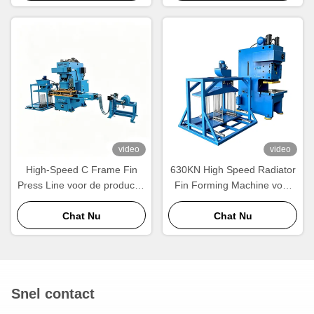
Vormingsapparatuur voor
Grootschalige Productie.
video
video
High-Speed C Frame Fin
630KN High Speed Radiator
Press Line voor de productie
Fin Forming Machine voor
van radiatoren en
de productie van aluminium
warmtewisselaars
Chat Nu
radiatoren
Chat Nu
Snel contact