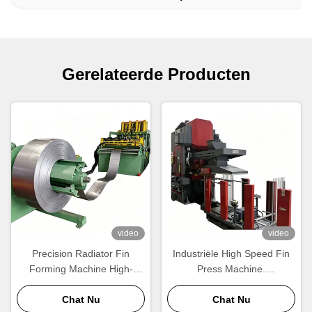
Gerelateerde Producten
video
video
Precision Radiator Fin
Industriële High Speed Fin
Forming Machine High-
Press Machine.
Speed Wavy Aluminium Fin
Automatische Aluminium
Productie Apparatuur
Chat Nu
Radiator Fin
Chat Nu