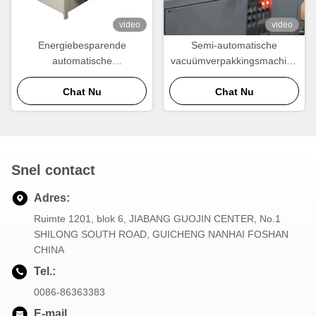
video
video
Energiebesparende
Semi-automatische
automatische
vacuümverpakkingsmachine
verpakkingsmachine
18-20 kW 30 seconden per
Chat Nu
Chat Nu
stuk
Snel contact
Adres:
Ruimte 1201, blok 6, JIABANG GUOJIN CENTER, No.1
SHILONG SOUTH ROAD, GUICHENG NANHAI FOSHAN
CHINA
Tel.:
0086-86363383
E-mail