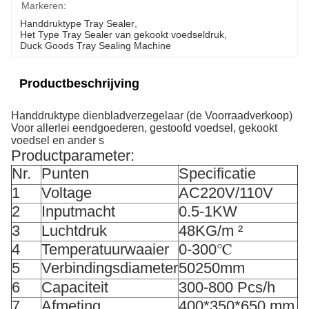
Markeren:
Handdruktype Tray Sealer
, 
Het Type Tray Sealer van gekookt voedseldruk
, 
Duck Goods Tray Sealing Machine
Productbeschrijving
Handdruktype dienbladverzegelaar (de Voorraadverkoop)
Voor allerlei eendgoederen, gestoofd voedsel, gekookt
voedsel en ander s
Productparameter:
Nr.
Punten
Specificatie
1
Voltage
AC220V/110V
2
Inputmacht
0.5-1KW
3
Luchtdruk
48KG/m ²
4
Temperatuurwaaier
0-300℃
5
Verbindingsdiameter
50250mm
6
Capaciteit
300-800 Pcs/h
7
Afmeting
400*350*650 mm