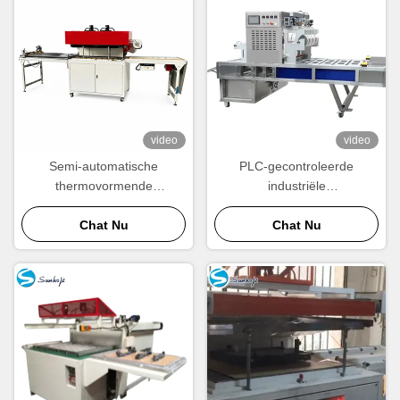
video
video
Semi-automatische
PLC-gecontroleerde
thermovormende
industriële
vacuümvormende machine
vacuümverpakkingsmachine
voor verpakkingsindustrie
Chat Nu
3000pcsH
Chat Nu