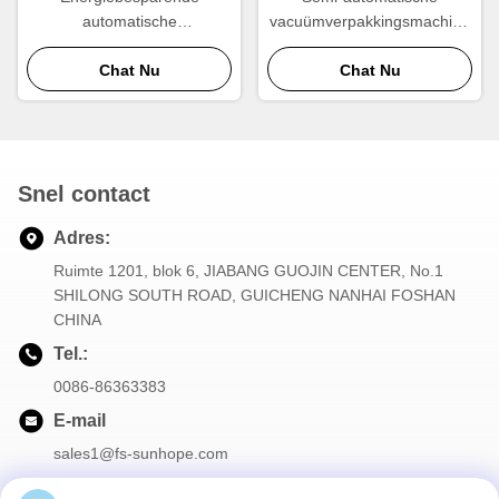
automatische
vacuümverpakkingsmachine
verpakkingsmachine
18-20 kW 30 seconden per
Chat Nu
Chat Nu
stuk
Snel contact
Adres:
Ruimte 1201, blok 6, JIABANG GUOJIN CENTER, No.1
SHILONG SOUTH ROAD, GUICHENG NANHAI FOSHAN
CHINA
Tel.:
0086-86363383
E-mail
sales1@fs-sunhope.com