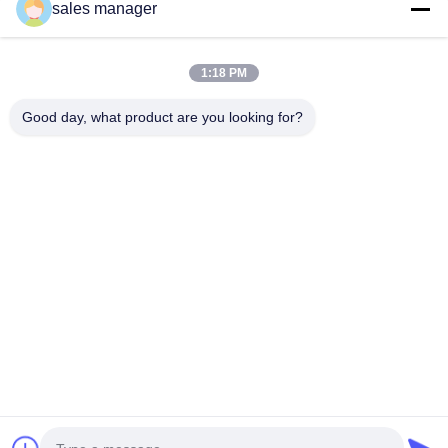
sales manager
Onze Nieuwsbrief
1:18 PM
Meld je aan voor onze nieuwsbrief voor kortingen en meer.
Good day, what product are you looking for?
Neem Contact Met Ons Op
Privacybeleid
|
Sitemap
| China Goede kwaliteit Radiator die
machine maken Auteursrecht © 2021-2026 FOSHAN SUNHOPE