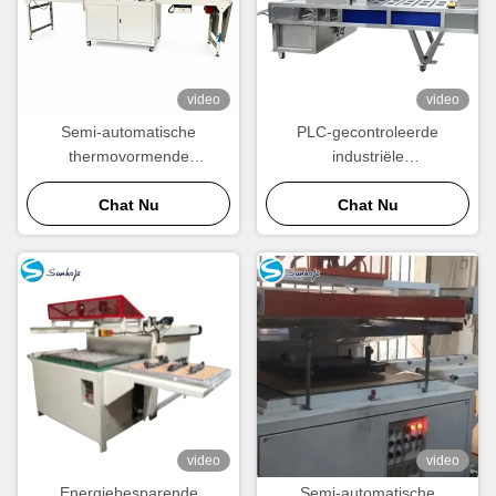
video
video
Semi-automatische
PLC-gecontroleerde
thermovormende
industriële
vacuümvormende machine
vacuümverpakkingsmachine
voor verpakkingsindustrie
Chat Nu
3000pcsH
Chat Nu
video
video
Energiebesparende
Semi-automatische