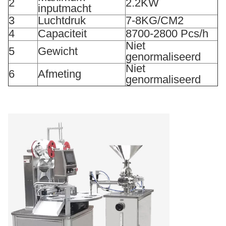
2
2.2KW
inputmacht
3
Luchtdruk
7-8KG/CM2
4
Capaciteit
8700-2800 Pcs/h
Niet
5
Gewicht
genormaliseerd
Niet
6
Afmeting
genormaliseerd