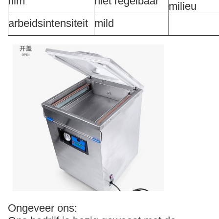
film
niet regelbaar
milieu
arbeidsintensiteit
mild
Ongeveer ons: