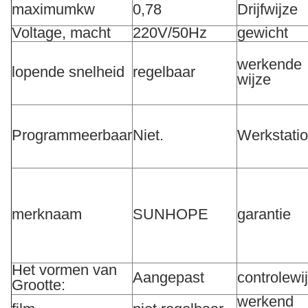
maximumkw
0,78
Drijfwijze
Voltage, macht
220V/50Hz
gewicht
werkende
lopende snelheid
regelbaar
wijze
Programmeerbaar
Niet.
Werkstati
merknaam
SUNHOPE
garantie
Het vormen van
Aangepast
controlewi
Grootte:
werkend