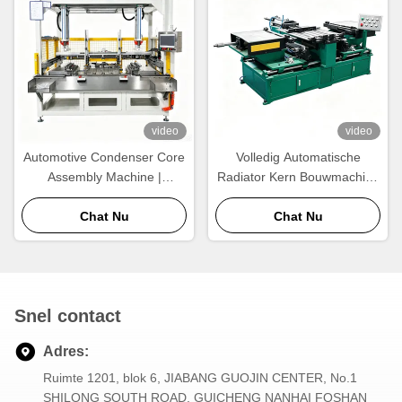
video
video
Automotive Condenser Core
Volledig Automatische
Assembly Machine |
Radiator Kern Bouwmachine
Automatische
| Hoge Output Aluminium
Buizenrangschikking &
Chat Nu
Radiator Kern Assemblage
Chat Nu
Warmtewisselaar
Apparatuur
Kernbouwapparatuur
Snel contact
Adres:
Ruimte 1201, blok 6, JIABANG GUOJIN CENTER, No.1
SHILONG SOUTH ROAD, GUICHENG NANHAI FOSHAN