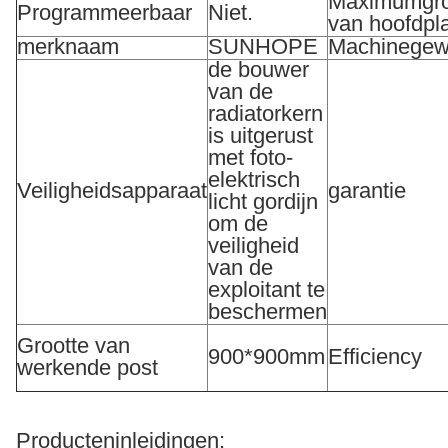
Maximumgro
Programmeerbaar
Niet.
van hoofdpl
merknaam
SUNHOPE
Machinegew
de bouwer
van de
radiatorkern
is uitgerust
met foto-
elektrisch
Veiligheidsapparaat
garantie
licht gordijn
om de
veiligheid
van de
exploitant te
beschermen
Grootte van
900*900mm
Efficiency
werkende post
Producteninleidingen: