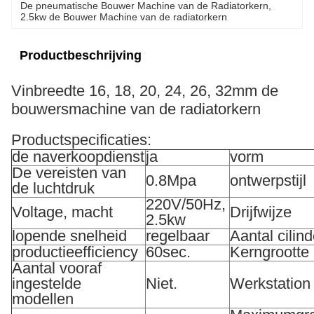
De pneumatische Bouwer Machine van de Radiatorkern
, 
2.5kw de Bouwer Machine van de radiatorkern
Productbeschrijving
Vinbreedte 16, 18, 20, 24, 26, 32mm de
bouwersmachine van de radiatorkern
Productspecificaties:
de naverkoopdienst
ja
vorm
De vereisten van
0.8Mpa
ontwerpstijl
de luchtdruk
220V/50Hz,
Voltage, macht
Drijfwijze
2.5kw
lopende snelheid
regelbaar
Aantal cilin
productieefficiency
60sec.
Kerngrootte
Aantal vooraf
ingestelde
Niet.
Werkstation
modellen