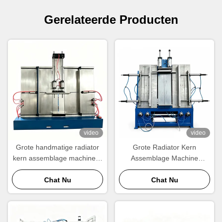
Gerelateerde Producten
video
video
Grote handmatige radiator
Grote Radiator Kern
kern assemblage machine --
Assemblage Machine
maatwerk grootte
Fabrikant | 1200×1000mm
warmtewisselaar
Chat Nu
Warmtewisselaar Kern
Chat Nu
assemblage apparatuur
Bouwer