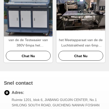
van de de Testwaaier van
het Meetapparaat van de de
380V 6mpa het
Luchtstrakheid van 6mpa
Meetapparaat van het de
380V voor
Radiatorlek, Luchtlekkage
Chat Nu
Condensatorradiator
Chat Nu
het Testen Machine
Snel contact
Adres:
Ruimte 1201, blok 6, JIABANG GUOJIN CENTER, No.1
SHILONG SOUTH ROAD, GUICHENG NANHAI FOSHAN