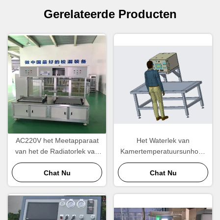
Gerelateerde Producten
AC220V het Meetapparaat
Het Waterlek van
van het de Radiatorlek van
Kamertemperatuursunhope
de testdruk, Luchtdichte het
het Testen Machine 10MPa
Meetapparaat van het
Chat Nu
Chat Nu
Luchtlek