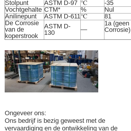
Stolpunt
ASTM D-97
℃
-35
Vochtgehalte
CTM*
%
Nul
Anilinepunt
ASTM D-611
℃
81
De Corrosie
1a (geen
ASTM D-
van de
—
Corrosie)
130
koperstrook
Ongeveer ons:
Ons bedrijf is bezig geweest met de
vervaardiging en de ontwikkeling van de