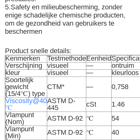
5.Safety en milieubescherming, zonder
enige schadelijke chemische producten,
om de gezondheid van gebruikers te
beschermen
Product snelle details:
Kenmerken
Testmethode
Eenheid
Specifica
Verschijning
visueel
—
ontruim
kleur
visueel
—
kleurloos
Soortelijk
gewicht
CTM*
—
0,758
(15/4℃) type
Viscosity@40
ASTM D-
cSt
1.46
℃
445
Vlampunt
ASTM D-92
℃
54
(Nom)
Vlampunt
ASTM D-92
℃
40
(Min)