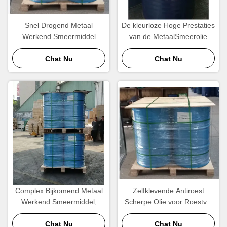
Snel Drogend Metaal
De kleurloze Hoge Prestaties
Werkend Smeermiddel
van de MetaalSmeerolie
Antiroest
voor Airconditioners
Chat Nu
Chat Nu
Complex Bijkomend Metaal
Zelfklevende Antiroest
Werkend Smeermiddel,
Scherpe Olie voor Roestvrij
Metaalbewerkende
staalhoog rendement
Vloeistoffen
Chat Nu
Chat Nu