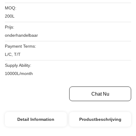
MOQ:
200L
Prijs:
onderhandelbaar
Payment Terms:
L/C, T/T
Supply Ability:
10000L/month
Krijg Beste Prijs
Chat Nu
Detail Information
Productbeschrijving