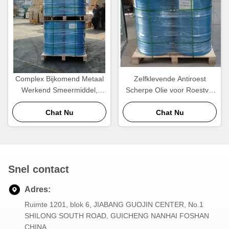
Complex Bijkomend Metaal
Zelfklevende Antiroest
Werkend Smeermiddel,
Scherpe Olie voor Roestvrij
Metaalbewerkende
staalhoog rendement
Vloeistoffen
Chat Nu
Chat Nu
Snel contact
Adres:
Ruimte 1201, blok 6, JIABANG GUOJIN CENTER, No.1
SHILONG SOUTH ROAD, GUICHENG NANHAI FOSHAN
CHINA