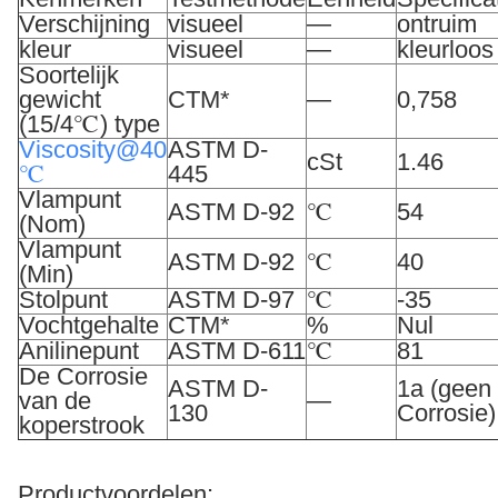
Verschijning
visueel
—
ontruim
kleur
visueel
—
kleurloos
Soortelijk
gewicht
CTM*
—
0,758
(15/4℃) type
Viscosity@40
ASTM D-
cSt
1.46
℃
445
Vlampunt
ASTM D-92
℃
54
(Nom)
Vlampunt
ASTM D-92
℃
40
(Min)
Stolpunt
ASTM D-97
℃
-35
Vochtgehalte
CTM*
%
Nul
Anilinepunt
ASTM D-611
℃
81
De Corrosie
ASTM D-
1a (geen
van de
—
130
Corrosie)
koperstrook
Productvoordelen: