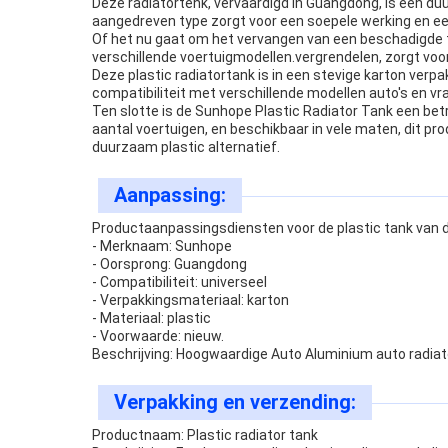
Deze radiatortenk, vervaardigd in Guangdong, is een du
aangedreven type zorgt voor een soepele werking en ee
Of het nu gaat om het vervangen van een beschadigde t
verschillende voertuigmodellen.vergrendelen, zorgt vo
Deze plastic radiatortank is in een stevige karton verpa
compatibiliteit met verschillende modellen auto's en v
Ten slotte is de Sunhope Plastic Radiator Tank een bet
aantal voertuigen, en beschikbaar in vele maten, dit p
duurzaam plastic alternatief.
Aanpassing:
Productaanpassingsdiensten voor de plastic tank van d
- Merknaam: Sunhope
- Oorsprong: Guangdong
- Compatibiliteit: universeel
- Verpakkingsmateriaal: karton
- Materiaal: plastic
- Voorwaarde: nieuw.
Beschrijving: Hoogwaardige Auto Aluminium auto radiat
Verpakking en verzending:
Productnaam: Plastic radiator tank