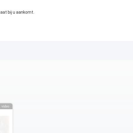
aat bij u aankomt.
video