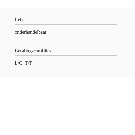
Prijs
onderhandelbaar
Betalingscondities
L/C, T/T