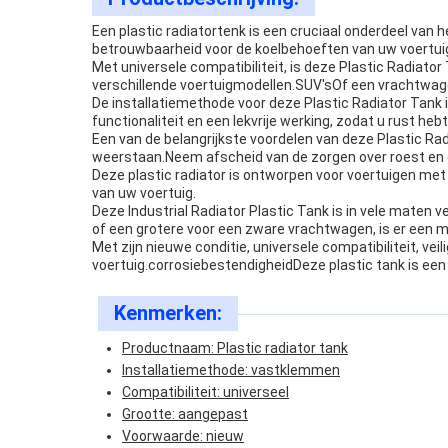
Een plastic radiatortenk is een cruciaal onderdeel van 
betrouwbaarheid voor de koelbehoeften van uw voertui
Met universele compatibiliteit, is deze Plastic Radiat
verschillende voertuigmodellen.SUV'sOf een vrachtwagen
De installatiemethode voor deze Plastic Radiator Tank i
functionaliteit en een lekvrije werking, zodat u rust hebt 
Een van de belangrijkste voordelen van deze Plastic 
weerstaan.Neem afscheid van de zorgen over roest en c
Deze plastic radiator is ontworpen voor voertuigen met
van uw voertuig.
Deze Industrial Radiator Plastic Tank is in vele maten 
of een grotere voor een zware vrachtwagen, is er een m
Met zijn nieuwe conditie, universele compatibiliteit, v
voertuig.corrosiebestendigheidDeze plastic tank is ee
Kenmerken:
Productnaam: Plastic radiator tank
Installatiemethode: vastklemmen
Compatibiliteit: universeel
Grootte: aangepast
Voorwaarde: nieuw