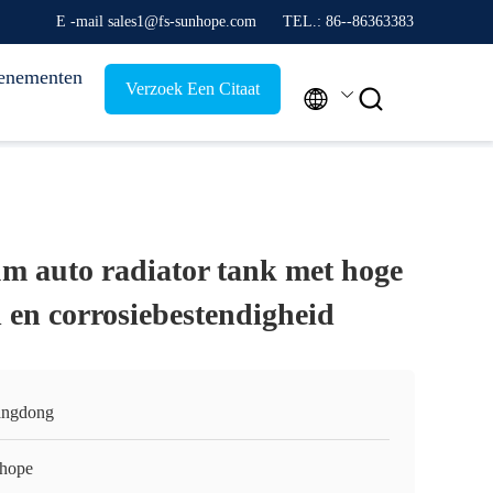
E -mail sales1@fs-sunhope.com
TEL.: 86--86363383
enementen
Verzoek Een Citaat


m auto radiator tank met hoge
en corrosiebestendigheid
ngdong
hope