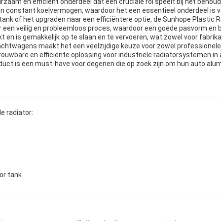
urzaam en efficiënt onderdeel dat een cruciale rol speelt bij het beh
n constant koelvermogen, waardoor het een essentieel onderdeel is va
ank of het upgraden naar een efficiëntere optie, de Sunhope Plastic 
or een veilig en probleemloos proces, waardoor een goede pasvorm e
kt en is gemakkelijk op te slaan en te vervoeren, wat zowel voor fabrik
rachtwagens maakt het een veelzijdige keuze voor zowel professionele
rouwbare en efficiënte oplossing voor industriële radiatorsystemen in
roduct is een must-have voor degenen die op zoek zijn om hun auto al
e radiator:
or tank