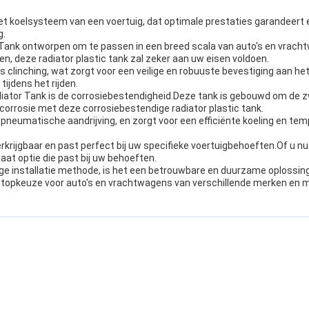
het koelsysteem van een voertuig, dat optimale prestaties garandeert 
g.
or Tank ontworpen om te passen in een breed scala van auto's en vrach
, deze radiator plastic tank zal zeker aan uw eisen voldoen.
s clinching, wat zorgt voor een veilige en robuuste bevestiging aan h
tijdens het rijden.
Radiator Tank is de corrosiebestendigheid.Deze tank is gebouwd om d
orrosie met deze corrosiebestendige radiator plastic tank.
 pneumatische aandrijving, en zorgt voor een efficiënte koeling en te
verkrijgbaar en past perfect bij uw specifieke voertuigbehoeften.Of u 
aat optie die past bij uw behoeften.
eilige installatie methode, is het een betrouwbare en duurzame oploss
n topkeuze voor auto's en vrachtwagens van verschillende merken en m