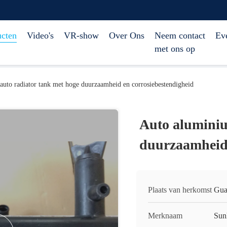
ucten
Video's
VR-show
Over Ons
Neem contact
Ev
met ons op
uto radiator tank met hoge duurzaamheid en corrosiebestendigheid
Auto aluminiu
duurzaamheid 
Plaats van herkomst
Gua
Merknaam
Sun