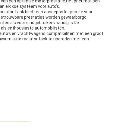
oud van een optimale motorprestatie.Het pneumatisch
n elk koelsysteem voor auto's.
Radiator Tank biedt een aangepaste grootte voor
n betrouwbare prestaties worden gewaarborgd.
anten als voor eindgebruikers handig is.De
 als enthousiaste automobilisten.
 auto's en vrachtwagens.compatibiliteit met een groot
uminium auto radiator tank te upgraden met een