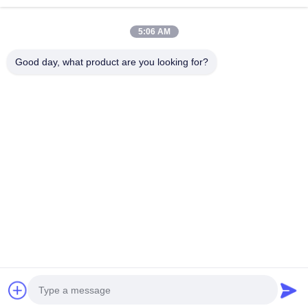
Onze Nieuwsbrief
5:06 AM
Meld je aan voor onze nieuwsbrief voor kortingen en meer.
Good day, what product are you looking for?
Neem Contact Met Ons Op
Privacybeleid
|
Sitemap
| China Goede kwaliteit Radiator die
machine maken Auteursrecht © 2021-2026 FOSHAN SUNHOPE
CO.,LTD. Alle rechten voorbehouden.