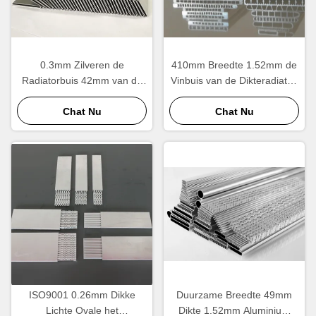
0.3mm Zilveren de
410mm Breedte 1.52mm de
Radiatorbuis 42mm van de
Vinbuis van de Dikteradiator,
Dikte Verticale Industrie
OEM van
Chat Nu
Breedte
Radiatorvervangstukken de
Chat Nu
Dienst
ISO9001 0.26mm Dikke
Duurzame Breedte 49mm
Lichte Ovale het
Dikte 1.52mm Aluminium