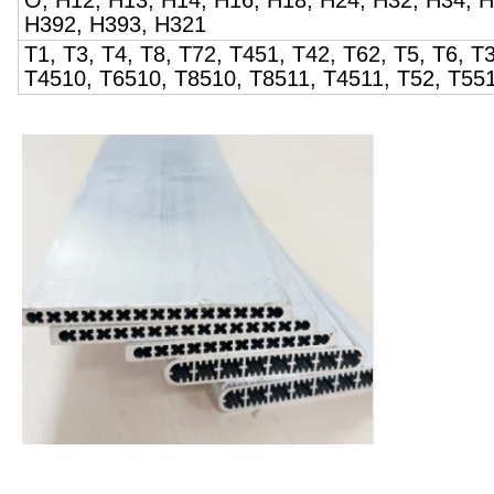
O, H12, H13, H14, H16, H18, H24, H32, H34, H
H392, H393, H321
T1, T3, T4, T8, T72, T451, T42, T62, T5, T6, 
T4510, T6510, T8510, T8511, T4511, T52, T551