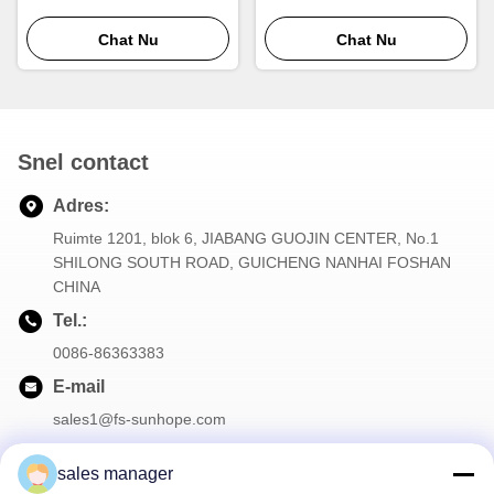
Aluminiumrechthoek van de
Vierkante Buis voor
Radiatorbuis
Chat Nu
Autoradiator
Chat Nu
Snel contact
Adres:
Ruimte 1201, blok 6, JIABANG GUOJIN CENTER, No.1
SHILONG SOUTH ROAD, GUICHENG NANHAI FOSHAN
CHINA
Tel.:
0086-86363383
E-mail
sales1@fs-sunhope.com
sales manager