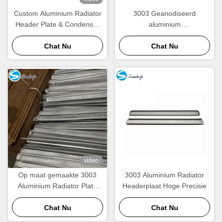
Custom Aluminium Radiator
3003 Geanodiseerd
Header Plate & Condenser
aluminium
Header Plate Fabrikant |
radiatorcondensatorplaat
OEM Groothandel
Chat Nu
Corrosiebestendige maat
Chat Nu
Leverancier
afmetingen
video
Op maat gemaakte 3003
3003 Aluminium Radiator
Aluminium Radiator Plate
Headerplaat Hoge Precisie
Hoogwarmteverwijdering
Automotive koeling
Chat Nu
Chat Nu