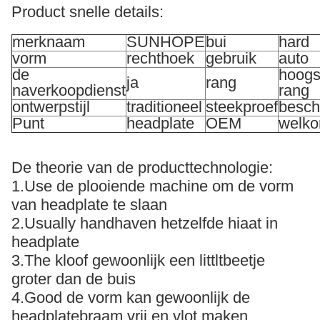
Product snelle details:
merknaam
SUNHOPE
bui
hard
vorm
rechthoek
gebruik
auto
de
hoogs
ja
rang
naverkoopdienst
rang
ontwerpstijl
traditioneel
steekproef
besch
Punt
headplate
OEM
welk
De theorie van de producttechnologie:
1.Use de plooiende machine om de vorm
van headplate te slaan
2.Usually handhaven hetzelfde hiaat in
headplate
3.The kloof gewoonlijk een littltbeetje
groter dan de buis
4.Good de vorm kan gewoonlijk de
headplatebraam vrij en vlot maken.