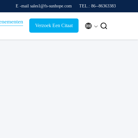
E -mail sales1@fs-sunhope.com
TEL.: 86--86363383
enementen


Verzoek Een Citaat