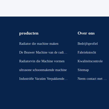
producten
Over ons
Radiator die machine maken
Bedrijfsprofiel
De Bouwer Machine van de radiato
Fabriekstocht
rkern
Radiatorvin die Machine vormen
Kwaliteitscontrole
ultrasone schoonmakende machine
Sitemap
Industriële Vacuüm Verpakkende
Neem contact met on
Machine
s op