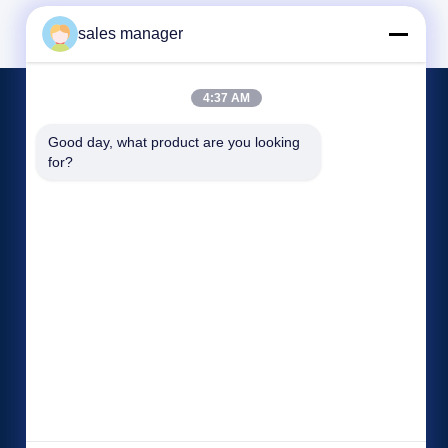
sales manager
4:37 AM
Evenementen
Good day, what product are you looking 
Verzoek Een Citaat
for?
Gevallen
TEL.: 86--86363383
Blog
Fax: 86--86264066


