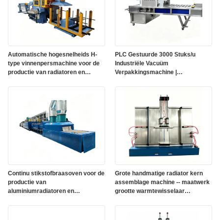
Automatische hogesnelheids H-
PLC Gestuurde 3000 Stuks/u
type vinnenpersmachine voor de
Industriële Vacuüm
productie van radiatoren en
Verpakkingsmachine |
condensatorvinnen
Automatische Inline
Afsluitapparatuur
Continu stikstofbraasoven voor de
Grote handmatige radiator kern
productie van
assemblage machine -- maatwerk
aluminiumradiatoren en
grootte warmtewisselaar
warmtewisselaars
assemblage apparatuur