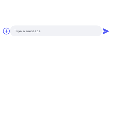
Snel contact
Adres:
Ruimte 1201, blok 6, JIABANG GUOJIN CENTER, No.1
SHILONG SOUTH ROAD, GUICHENG NANHAI FOSHAN
CHINA
Tel.:
0086-86363383
E-mail
Photo
sales1@fs-sunhope.com
Video Call
Audio Call
Onze Nieuwsbrief
Meld je aan voor onze nieuwsbrief voor kortingen en meer.